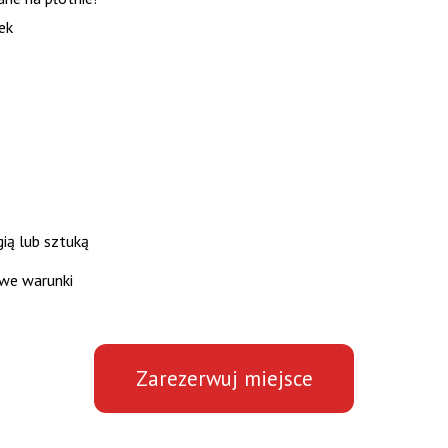
ek
ią lub sztuką
owe warunki
Zarezerwuj miejsce