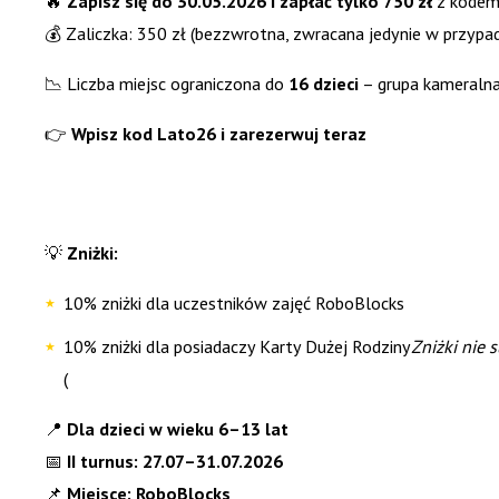
🔥
Zapisz się do 30.05.2026 i zapłać tylko 750 zł
z kode
💰 Zaliczka: 350 zł (bezzwrotna, zwracana jedynie w przypad
📉 Liczba miejsc ograniczona do
16 dzieci
– grupa kameralna
👉
Wpisz kod Lato26 i zarezerwuj teraz
💡
Zniżki:
10% zniżki dla uczestników zajęć RoboBlocks
10% zniżki dla posiadaczy Karty Dużej Rodziny
Zniżki nie 
(
📍
Dla dzieci w wieku 6–13 lat
📅
II turnus: 27.07–31.07.2026
📌
Miejsce: RoboBlocks