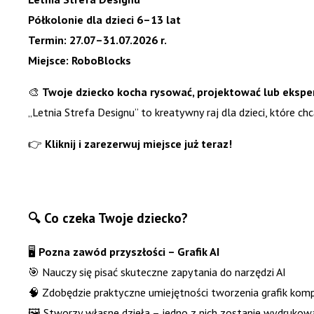
Półkolonie dla dzieci 6–13 lat
Termin: 27.07–31.07.2026 r.
Miejsce: RoboBlocks
🎨
Twoje dziecko kocha rysować, projektować lub eksp
„Letnia Strefa Designu” to kreatywny raj dla dzieci, które chc
👉
Kliknij i zarezerwuj miejsce już teraz!
🔍 Co czeka Twoje dziecko?
🖥
Pozna zawód przyszłości – Grafik AI
🎯 Nauczy się pisać skuteczne zapytania do narzędzi AI
🧠 Zdobędzie praktyczne umiejętności tworzenia grafik ko
🖼 Stworzy własne dzieła – jedno z nich zostanie wydrukowa