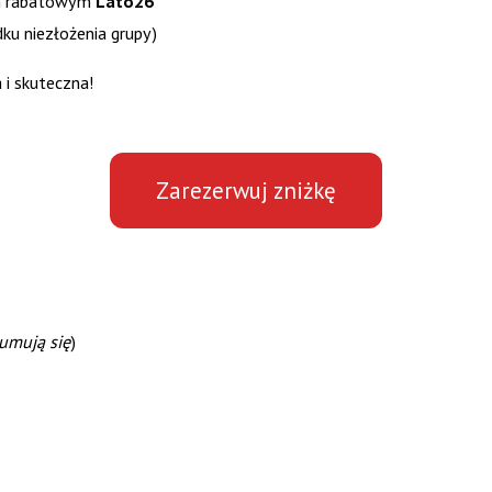
m rabatowym
Lato26
ku niezłożenia grupy)
 i skuteczna!
Zarezerwuj zniżkę
sumują się
)