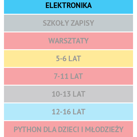
ELEKTRONIKA
SZKOŁY ZAPISY
WARSZTATY
5-6 LAT
7-11 LAT
10-13 LAT
12-16 LAT
PYTHON DLA DZIECI I MŁODZIEŻY